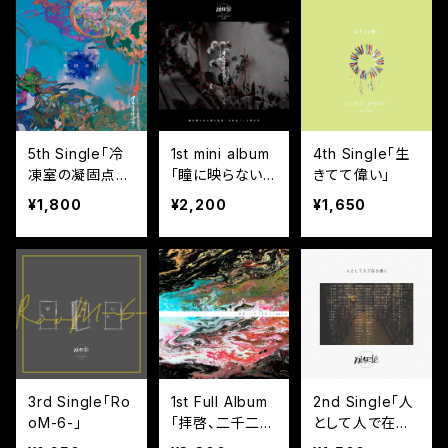
0.000℃ Tour
Birthday
5th Single「冷
1st mini album
4th Single「生
凍室の凝固点は
「瞳に映らない
きてて偉い」
繋ぐ体温」【通販
形と性質、それ
¥1,800
¥2,200
¥1,650
限定特典付】
を｢｣と呼んで」
3rd Single「Ro
1st Full Album
2nd Single「人
oM-6-」
「拝啓、二千二十
として人で在る
年へ」【通販限定
様に【猿盤】」【通