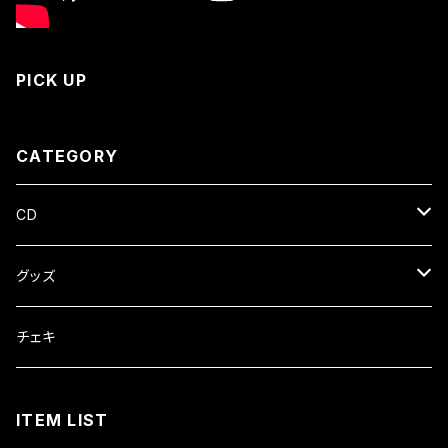
PICK UP
CATEGORY
CD
Single
グッズ
Album
Apparl
チェキ
Mini Album
Anti Hero Tour
ITEM LIST